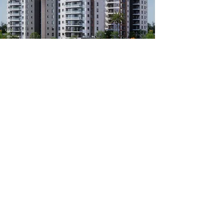
נתיב ים הצעירה - קרית ים
לפרטי ה
פרויקט